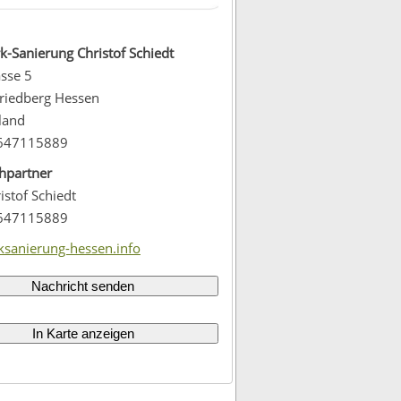
-Sanierung Christof Schiedt
sse 5
riedberg Hessen
land
647115889
hpartner
istof Schiedt
647115889
ksanierung-hessen.info
Nachricht senden
In Karte anzeigen