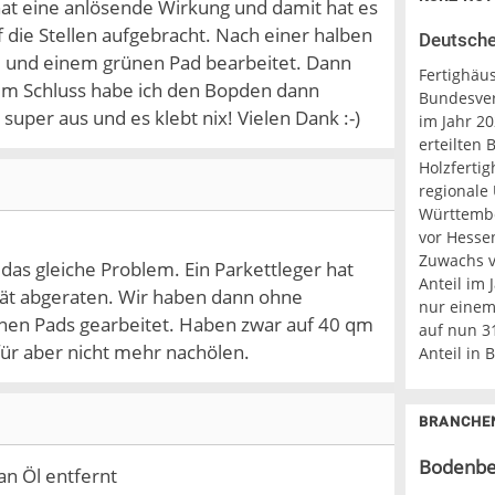
at eine anlösende Wirkung und damit hat es
die Stellen aufgebracht. Nach einer halben
Deutsche
e und einem grünen Pad bearbeitet. Dann
Fertighäus
um Schluss habe ich den Bopden dann
Bundesver
super aus und es klebt nix! Vielen Dank :-)
im Jahr 2
erteilten
Holzfertig
regionale 
Württembe
vor Hesse
Zuwachs ve
das gleiche Problem. Ein Parkettleger hat
Anteil im 
ät abgeraten. Wir haben dann ohne
nur einem
ünen Pads gearbeitet. Haben zwar auf 40 qm
auf nun 3
für aber nicht mehr nachölen.
Anteil in
BRANCHE
Bodenbe
an Öl entfernt