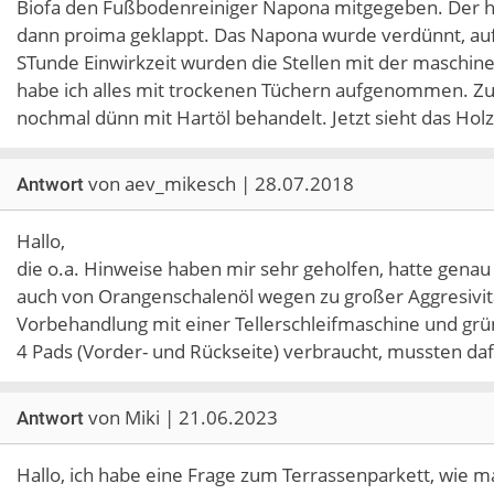
Biofa den Fußbodenreiniger Napona mitgegeben. Der h
dann proima geklappt. Das Napona wurde verdünnt, auf 
STunde Einwirkzeit wurden die Stellen mit der maschin
habe ich alles mit trockenen Tüchern aufgenommen. Z
nochmal dünn mit Hartöl behandelt. Jetzt sieht das Holz 
von aev_mikesch | 28.07.2018
Antwort
Hallo,
die o.a. Hinweise haben mir sehr geholfen, hatte genau 
auch von Orangenschalenöl wegen zu großer Aggresivit
Vorbehandlung mit einer Tellerschleifmaschine und gr
4 Pads (Vorder- und Rückseite) verbraucht, mussten da
von Miki | 21.06.2023
Antwort
Hallo, ich habe eine Frage zum Terrassenparkett, wie m