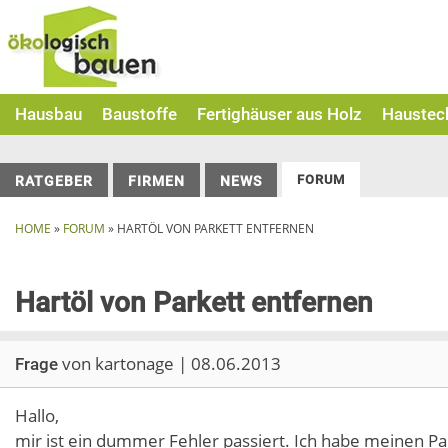
Skip
to
content
Hausbau
Baustoffe
Fertighäuser aus Holz
Haustec
FORUM
RATGEBER
FIRMEN
NEWS
HOME
»
FORUM
»
HARTÖL VON PARKETT ENTFERNEN
Hartöl von Parkett entfernen
von kartonage | 08.06.2013
Frage
Hallo,
mir ist ein dummer Fehler passiert. Ich habe meinen P