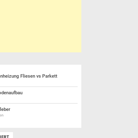
nheizung Fliesen vs Parkett
odenaufbau
leber
en
IERT