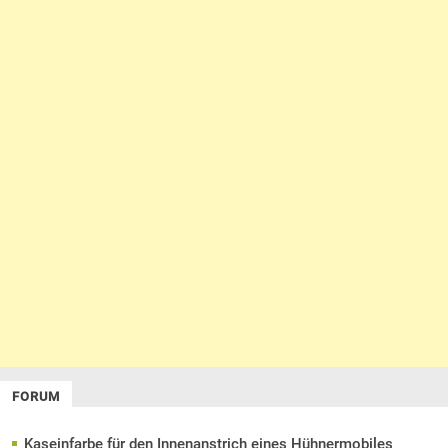
FORUM
Kaseinfarbe für den Innenanstrich eines Hühnermobiles