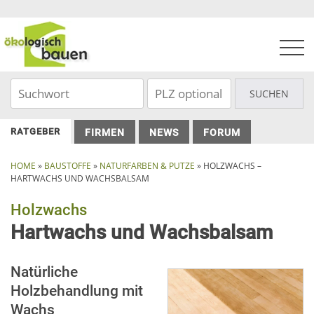
Skip
to
content
RATGEBER
FIRMEN
NEWS
FORUM
HOME
»
BAUSTOFFE
»
NATURFARBEN & PUTZE
»
HOLZWACHS –
HARTWACHS UND WACHSBALSAM
Holzwachs
Hartwachs und Wachsbalsam
Natürliche
Holzbehandlung mit
Wachs