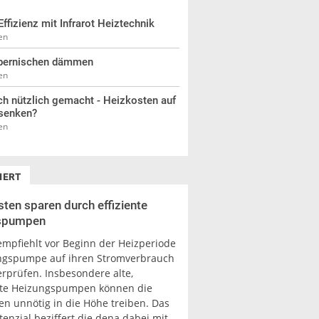
Effizienz mit Infrarot Heiztechnik
en
pernischen dämmen
en
h nützlich gemacht - Heizkosten auf
senken?
en
IERT
ten sparen durch effiziente
spumpen
empfiehlt vor Beginn der Heizperiode
ngspumpe auf ihren Stromverbrauch
erprüfen. Insbesondere alte,
te Heizungspumpen können die
en unnötig in die Höhe treiben. Das
enzial beziffert die dena dabei mit