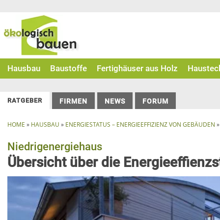
Skip
to
content
Hausbau
Baustoffe
Fertighäuser aus Holz
Haustec
RATGEBER
FIRMEN
NEWS
FORUM
HOME
»
HAUSBAU
»
ENERGIESTATUS – ENERGIEEFFIZIENZ VON GEBÄUDEN
Niedrigenergiehaus
Übersicht über die Energieeffienz