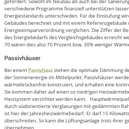
gefördert. Sowohl im Neubau als auch bei der Sanieru
verschiedene Programme finanziell unterstützen lasse
Energiestandards unterschieden. Für die Einstufung wir
Gebäudes berechnet und mit einem Referenzgebäude n
Energieeinsparverordnung verglichen. Die Ziffer der Bez
des Energiebedarfs des Vergleichsgebäudes erreicht w
70 wären dies also 70 Prozent bzw. 30% weniger Wärme
Passivhäuser
Bei einem
Passivhaus
stehen die optimale Dämmung de
der Sonnenenergie im Mittelpunkt. Passivhäuser werde
wärmebrückenfrei konstruiert, und erhalten eine kont
Sie kommen daher auf einen so niedrigen Heizwärmebed
Heizsystem verzichtet werden kann. Hauptwärmequell
durch südorientierte Verglasungen mit gedämmten Ra
ist hier der Jahresheizwärmebedarf. Er darf 15 Kilowat
überschreiten. So kann die Lüftungsanlage trotz ihrer 
übernehmen.