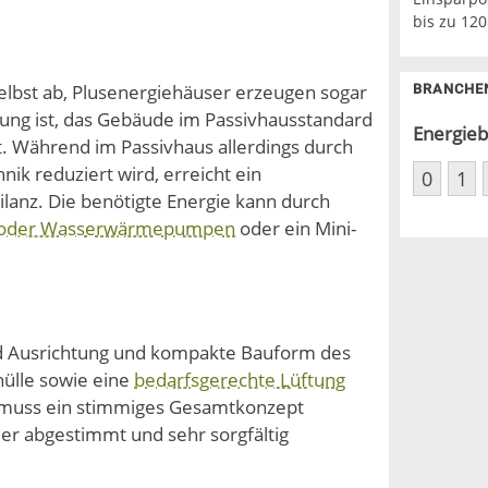
bis zu 120
elbst ab, Plusenergiehäuser erzeugen sogar
BRANCHE
zung ist, das Gebäude im Passivhausstandard
Energieb
st. Während im Passivhaus allerdings durch
nik reduziert wird, erreicht ein
0
1
lanz. Die benötigte Energie kann durch
 oder Wasserwärmepumpen
oder ein Mini-
nd Ausrichtung und kompakte Bauform des
ülle sowie eine
bedarfsgerechte Lüftung
s muss ein stimmiges Gesamtkonzept
der abgestimmt und sehr sorgfältig