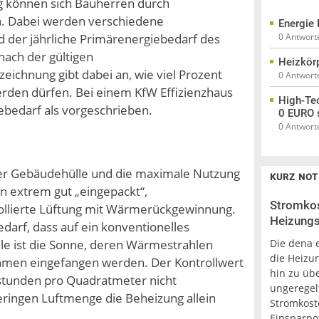
ng können sich Bauherren durch
n. Dabei werden verschiedene
Energie 
0 Antwort
d der jährliche Primärenergiebedarf des
ach der gültigen
Heizkör
eichnung gibt dabei an, wie viel Prozent
0 Antwort
erden dürfen. Bei einem KfW Effizienzhaus
High-Tec
bedarf als vorgeschrieben.
0 EURO 
0 Antwort
r Gebäudehülle und die maximale Nutzung
KURZ NOT
n extrem gut „eingepackt“,
Stromkos
rollierte Lüftung mit Wärmerückgewinnung.
Heizung
arf, dass auf ein konventionelles
Die dena 
e ist die Sonne, deren Wärmestrahlen
die Heizu
hmen eingefangen werden. Der Kontrollwert
hin zu üb
tstunden pro Quadratmeter nicht
ungeregel
geringen Luftmenge die Beheizung allein
Stromkost
Einsparpot