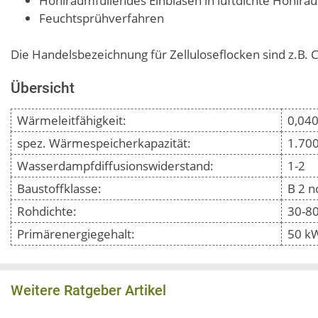
Hohlraumfüllendes Einblasen in luftdichte Hohlr
Feuchtsprühverfahren
Die Handelsbezeichnung für Zelluloseflocken sind z.B. C
Übersicht
Wärmeleitfähigkeit:
0,04
spez. Wärmespeicherkapazität:
1.700
Wasserdampfdiffusionswiderstand:
1-2
Baustoffklasse:
B 2 
Rohdichte:
30-8
Primärenergiegehalt:
50 k
Weitere Ratgeber Artikel