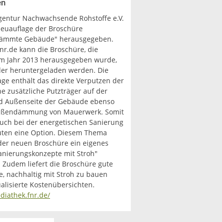
en
gentur Nachwachsende Rohstoffe e.V.
Neuauflage der Broschüre
dämmte Gebäude" herausgegeben.
nr.de kann die Broschüre, die
im Jahr 2013 herausgegeben wurde,
oder heruntergeladen werden. Die
age enthält das direkte Verputzen der
e zusätzliche Putzträger auf der
d Außenseite der Gebäude ebenso
Außendämmung von Mauerwerk. Somit
 auch bei der energetischen Sanierung
uten eine Option. Diesem Thema
der neuen Broschüre ein eigenes
Sanierungskonzepte mit Stroh"
 Zudem liefert die Broschüre gute
, nachhaltig mit Stroh zu bauen
alisierte Kostenübersichten.
diathek.fnr.de/