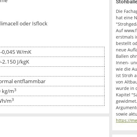
äume
Stohball
Die Facha
hat eine 
limacell oder Isflock
"Strohge
Auf www.f
erstmals 
bestellt 
neue Aufl
0-0,045 W/mK
Ballen ohn
-2.150 J/kgK
Innen- un
wie die 
ist Stroh
normal entflammbar
von Altba
wurde in 
3
0 kg/m
Kapitel "
3
Wh/m
gewidmet.
Argumente
sowie aktu
https://me