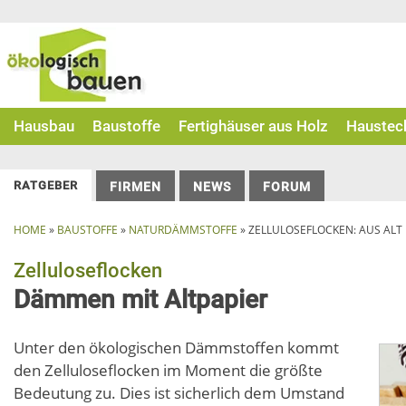
Skip
to
content
Hausbau
Baustoffe
Fertighäuser aus Holz
Haustec
RATGEBER
FIRMEN
NEWS
FORUM
HOME
»
BAUSTOFFE
»
NATURDÄMMSTOFFE
»
ZELLULOSEFLOCKEN: AUS AL
Zelluloseflocken
Dämmen mit Altpapier
Unter den ökologischen Dämmstoffen kommt
den Zelluloseflocken im Moment die größte
Bedeutung zu. Dies ist sicherlich dem Umstand