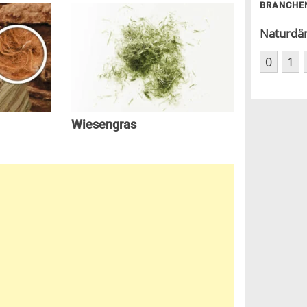
BRANCHE
Naturdä
0
1
Wiesengras