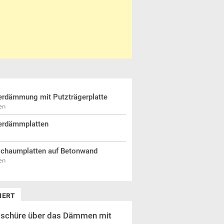
erdämmung mit Putzträgerplatte
en
erdämmplatten
schaumplatten auf Betonwand
en
IERT
schüre über das Dämmen mit