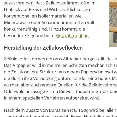
zuzuschreiben, dass Zellulosedämmstoffe im
Hinblick auf Preis und Wirtschaftlichkeit zu
konventionellen Isoliermaterialien wie
Mineralwolle oder Schaumdämmstoffen voll
konkurrenzfähig sind. Hinzu kommt, die
besondere Eignung beim
Holzrahmenbau
.
Herstellung der Zelluloseflocken
Zelluloseflocken werden aus Altpapier hergestellt, das
Das Altpapier wird in mehreren Schritten mechanisch ze
die Zellulose ihre Struktur: aus einem Papierschnipsel 
die durch ihre Vernetzung untereinander eine hohes Maß
werden aber auch andere Quellen für die Zelluloseherst
Odenwald ansässige Firma Biowert Industrie GmbH bei
in einem speziellen Verfahren aufbereitet wird.
Nach dem Zusatz von Borsalzen (ca. 15%) wird bei alle
– normal entflammbar- erreicht. Einige Hersteller biete