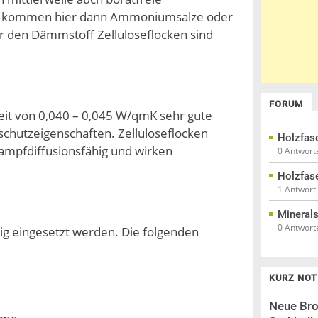
ttel kommen hier dann Ammoniumsalze oder
r den Dämmstoff Zelluloseflocken sind
FORUM
eit von 0,040 – 0,045 W/qmK sehr gute
chutzeigenschaften. Zelluloseflocken
Holzfas
ampfdiffusionsfähig und wirken
0 Antwort
Holzfas
1 Antwort
Mineral
0 Antwort
ig eingesetzt werden. Die folgenden
KURZ NOT
Neue Bro