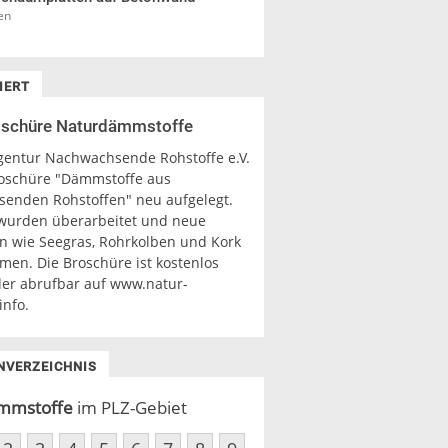
en
IERT
oschüre Naturdämmstoffe
gentur Nachwachsende Rohstoffe e.V.
roschüre "Dämmstoffe aus
enden Rohstoffen" neu aufgelegt.
 wurden überarbeitet und neue
en wie Seegras, Rohrkolben und Kork
en. Die Broschüre ist kostenlos
oder abrufbar auf www.natur-
info.
NVERZEICHNIS
mmstoffe
im PLZ-Gebiet