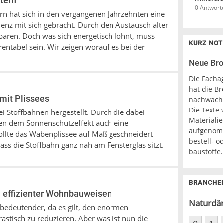
tern
0 Antwort
rn hat sich in den vergangenen Jahrzehnten eine
ienz mit sich gebracht. Durch den Austausch alter
nsparen. Doch was sich energetisch lohnt, muss
KURZ NOT
rentabel sein. Wir zeigen worauf es bei der
Neue Br
Die Facha
hat die B
mit Plissees
nachwachs
Die Texte
 Stoffbahnen hergestellt. Durch die dabei
Materiali
n dem Sonnenschutzeffekt auch eine
aufgenomm
sollte das Wabenplissee auf Maß geschneidert
bestell- 
dass die Stoffbahn ganz nah am Fensterglas sitzt.
baustoffe.
BRANCHE
n effizienter Wohnbauweisen
Naturdä
edeutender, da es gilt, den enormen
astisch zu reduzieren. Aber was ist nun die