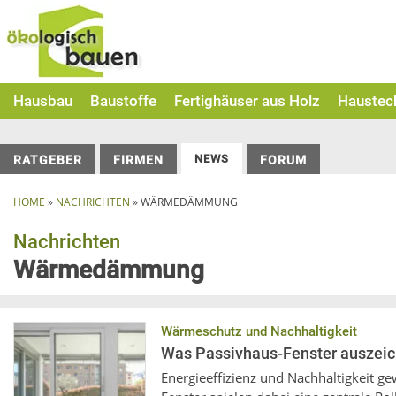
Skip
to
content
Hausbau
Baustoffe
Fertighäuser aus Holz
Haustec
NEWS
RATGEBER
FIRMEN
FORUM
HOME
»
NACHRICHTEN
»
WÄRMEDÄMMUNG
Nachrichten
Wärmedämmung
Wärmeschutz und Nachhaltigkeit
Was Passivhaus-Fenster auszeic
Energieeffizienz und Nachhaltigkeit