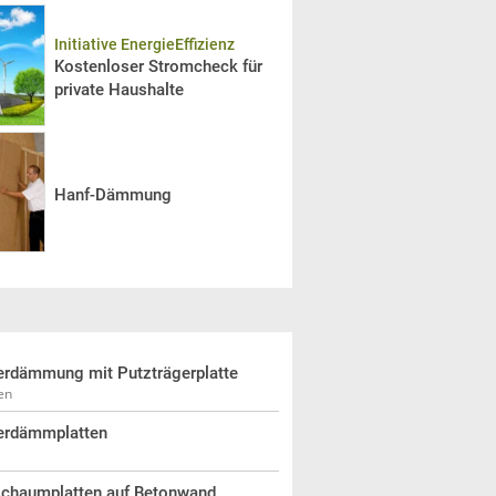
Initiative EnergieEffizienz
Kostenloser Stromcheck für
private Haushalte
Hanf-Dämmung
erdämmung mit Putzträgerplatte
en
erdämmplatten
schaumplatten auf Betonwand