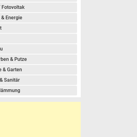
/ Fotovoltak
 & Energie
t
u
rben & Putze
e & Garten
& Sanitär
dämmung