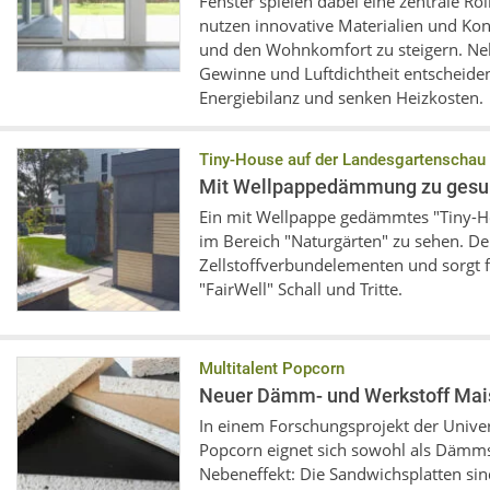
Fenster spielen dabei eine zentrale 
nutzen innovative Materialien und Kon
und den Wohnkomfort zu steigern. N
Gewinne und Luftdichtheit entscheiden
Energiebilanz und senken Heizkosten.
Tiny-House auf der Landesgartenschau
Mit Wellpappedämmung zu ges
Ein mit Wellpappe gedämmtes "Tiny-Ho
im Bereich "Naturgärten" zu sehen. De
Zellstoffverbundelementen und sorgt
"FairWell" Schall und Tritte.
Multitalent Popcorn
Neuer Dämm- und Werkstoff Mais
In einem Forschungsprojekt der Unive
Popcorn eignet sich sowohl als Dämmst
Nebeneffekt: Die Sandwichsplatten si