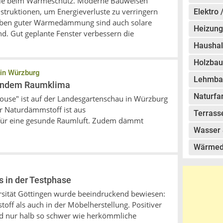
Rolle beim Wärmeschutz. Moderne Bauweisen
struktionen, um Energieverluste zu verringern
Elektro 
eben guter Wärmedämmung sind auch solare
Heizung
d. Gut geplante Fenster verbessern die
Haushal
Holzbau
 in Würzburg
Lehmba
undem Raumklima
Naturfa
use" ist auf der Landesgartenschau in Würzburg
r Naturdämmstoff ist aus
Terrass
 für eine gesunde Raumluft. Zudem dämmt
Wasser 
Wärme
 in der Testphase
rsität Göttingen wurde beeindruckend bewiesen:
off als auch in der Möbelherstellung. Positiver
nd nur halb so schwer wie herkömmliche