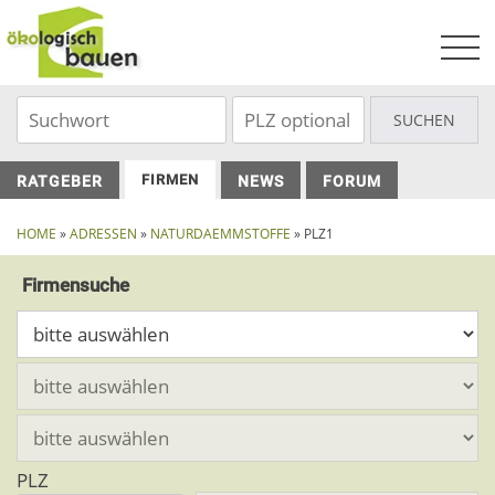
Skip
to
content
FIRMEN
RATGEBER
NEWS
FORUM
HOME
»
ADRESSEN
»
NATURDAEMMSTOFFE
» PLZ1
Firmensuche
PLZ