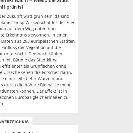
effekt Baum – Wieso die Stadt
ft grün ist
der Zukunft wird grün sein, da sind
planer einig. Wissenschaftler der ETH
ben auf dem Weg dahin nun
nte Erkenntnis gewonnen. In einer
t Daten aus 293 europäischen Städten
Einfluss der Vegeation auf die
r untersucht. Demnach kühlen
en mit Bäume das Stadtklima
 effizienter als Grünflächen ohne
e Ursache sehen die Forscher darin,
e einerseits tiefer Wurzeln und
ts durch die höhere Biomasse mehr
dunsten können. Der Effekt ist in
mazonen Europas gleichermaßen zu
n.
NVERZEICHNIS