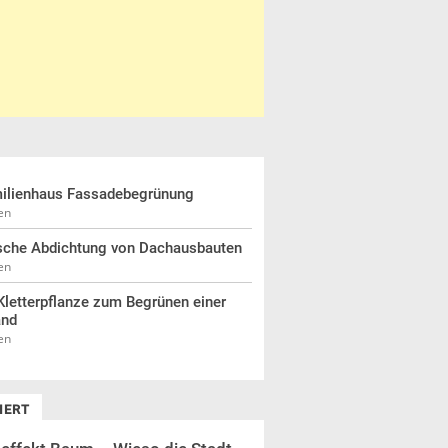
ilienhaus Fassadebegrünung
en
sche Abdichtung von Dachausbauten
en
letterpflanze zum Begrünen einer
and
en
IERT