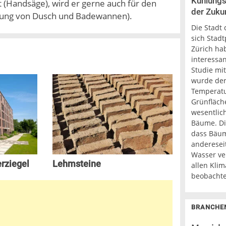
Kühlungs
 (Handsäge), wird er gerne auch für den
der Zukun
rung von Dusch und Badewannen).
Die Stadt 
sich Stadt
Zürich ha
interessa
Studie mi
wurde der 
Temperatu
Grünfläch
wesentlich
Bäume. Di
dass Bäum
anderesei
Wasser ver
rziegel
Lehmsteine
allen Kli
beobachte
BRANCHE