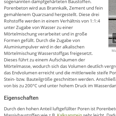
sogenannten dampfgehärteten Baustoffen.
Porenbeton wird aus Brannkalk, Zement und fein
gemahlenem Quarzsand hergestellt. Diese drei
Rohstoffe werden in einem Verhältnis von 1:1:4
unter Zugabe von Wasser zu einer
Mörtelmischung verarbeitet und in große
Formen gefüllt. Durch die Zugabe von
Aluminiumpulver wird in der alkalischen
Ma
Mörtelmischung Wasserstoffgas freigesetzt.
Dieses führt zu einem Aufschäumen der
Mörtelmasse, wodurch sich das Volumen deutlich vergrö
das Endvolumen erreicht und die mittlerweile steife 
Stein- bzw. Bauteilgröße geschnitten werden. Anschli
von bis zu 200°C und unter hohem Druck im Wasserdam
Eigenschaften
Durch den hohen Anteil luftgefüllter Poren ist Porenbe
Massivbaustoffen wie z.B.
Kalksanstein
sehr leicht. Dad