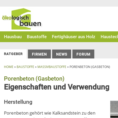
Skip
to
content
Hausbau
Baustoffe
Fertighäuser aus Holz
Haustec
RATGEBER
FIRMEN
NEWS
FORUM
HOME
»
BAUSTOFFE
»
MASSIVBAUSTOFFE
»
PORENBETON (GASBETON)
Porenbeton (Gasbeton)
Eigenschaften und Verwendung
Herstellung
Porenbeton gehört wie Kalksandstein zu den