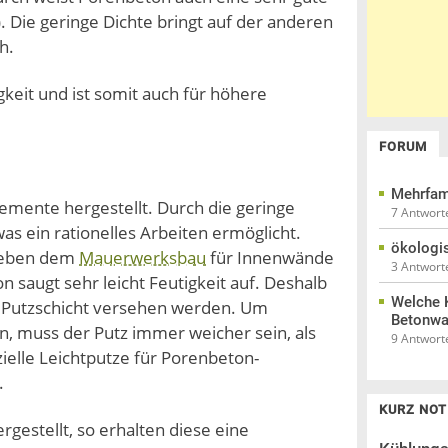
ie geringe Dichte bringt auf der anderen
h.
gkeit und ist somit auch für höhere
FORUM
Mehrfam
mente hergestellt. Durch die geringe
7 Antwort
as ein rationelles Arbeiten ermöglicht.
ökologi
neben dem
Mauerwerksbau
für Innenwände
3 Antwort
 saugt sehr leicht Feutigkeit auf. Deshalb
Welche K
Putzschicht versehen werden. Um
Betonw
muss der Putz immer weicher sein, als
9 Antwort
zielle Leichtputze für Porenbeton-
.
KURZ NOT
gestellt, so erhalten diese eine