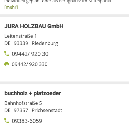
individuell geplant oder als Fertighaus: Im Mittelpunkt
[mehr]
JURA HOLZBAU GmbH
Leitenstraße 1
DE
93339
Riedenburg
09442/ 920 30
09442/ 920 330
buchholz + platzoeder
Bahnhofstraße 5
DE
97357
Prichsenstadt
09383-6059