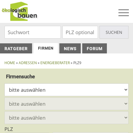
Skip
to
content
FIRMEN
RATGEBER
NEWS
FORUM
HOME
»
ADRESSEN
»
ENERGIEBERATER
» PLZ9
Firmensuche
PLZ