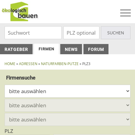
Skip
to
content
FIRMEN
RATGEBER
NEWS
FORUM
HOME
»
ADRESSEN
»
NATURFARBEN-PUTZE
» PLZ3
Firmensuche
PLZ