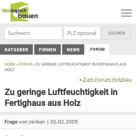
Skip
to
content
FORUM
RATGEBER
FIRMEN
NEWS
HOME
»
FORUM
»
ZU GERINGE LUFTFEUCHTIGKEIT IN FERTIGHAUS AUS
HOLZ
»
Zum Forum Holzbau
Zu geringe Luftfeuchtigkeit in
Fertighaus aus Holz
von zenker | 05.02.2009
Frage