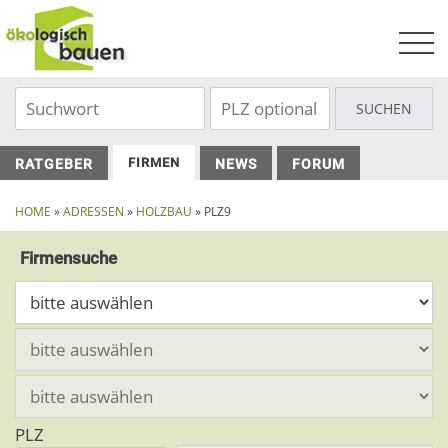
Skip
to
content
FIRMEN
RATGEBER
NEWS
FORUM
HOME
»
ADRESSEN
»
HOLZBAU
» PLZ9
Firmensuche
PLZ