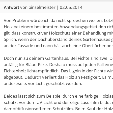
von pinselmeister | 02.05.2014
Antwort
Von Problem würde ich da nicht spreechen wollen. Letz
Holz bei einem bestimmten Anwendungsgebiet den richt
gilt, dass konstruktiver Holzschutz einer Behandlung mi
Sprich, wenn der Dachüberstand deines Gartenhauses gr
an der Fassade und dann hält auch eine Oberflächenbeh
Doch nun zu deinem Gartenhaus. Bei Fichte sind zwei Di
anfällig für Bläue-Pilze. Deshalb muss auf jeden Fall e
Fichtenholz lichtempfindlich. Das Lignin in der Fichte wi
abgebaut. Dadurch verliert das Holz an Festigkeit. Es mu
andereseits vor Licht geschützt werden.
Beides lässt sich zum Beispiel durch eine farbige Holzla
schützt vor dem UV-Licht und der ölige Lasurfilm bild
dampfdiffusionsoffenen Schutzfilm. Beim Kauf der Holzla