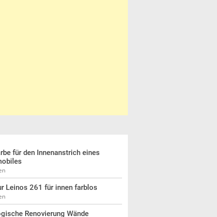
rbe für den Innenanstrich eines
obiles
en
r Leinos 261 für innen farblos
en
ogische Renovierung Wände