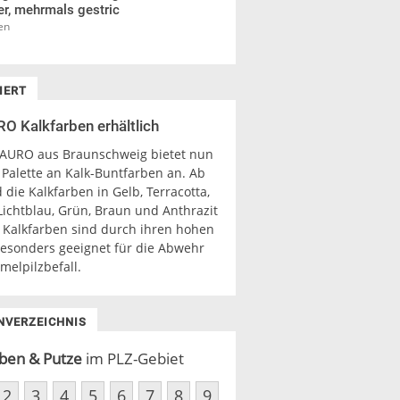
r, mehrmals gestric
en
IERT
O Kalkfarben erhältlich
 AURO aus Braunschweig bietet nun
 Palette an Kalk-Buntfarben an. Ab
d die Kalkfarben in Gelb, Terracotta,
Lichtblau, Grün, Braun und Anthrazit
. Kalkfarben sind durch ihren hohen
esonders geeignet für die Abwehr
melpilzbefall.
NVERZEICHNIS
ben & Putze
im PLZ-Gebiet
2
3
4
5
6
7
8
9