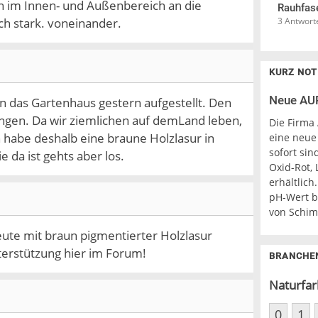
n im Innen- und Außenbereich an die
Rauhfase
ch stark. voneinander.
3 Antwort
KURZ NOT
Neue AUR
en das Gartenhaus gestern aufgestellt. Den
ingen. Da wir ziemlichen auf demLand leben,
Die Firma
 habe deshalb eine braune Holzlasur in
eine neue
sofort sin
 da ist gehts aber los.
Oxid-Rot, 
erhältlich
pH-Wert b
von Schim
eute mit braun pigmentierter Holzlasur
nterstützung hier im Forum!
BRANCHE
Naturfar
0
1