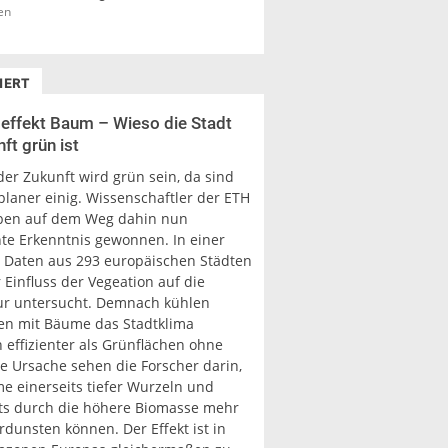
en
IERT
effekt Baum – Wieso die Stadt
ft grün ist
der Zukunft wird grün sein, da sind
planer einig. Wissenschaftler der ETH
ben auf dem Weg dahin nun
nte Erkenntnis gewonnen. In einer
t Daten aus 293 europäischen Städten
Einfluss der Vegeation auf die
r untersucht. Demnach kühlen
en mit Bäume das Stadtklima
 effizienter als Grünflächen ohne
e Ursache sehen die Forscher darin,
e einerseits tiefer Wurzeln und
ts durch die höhere Biomasse mehr
dunsten können. Der Effekt ist in