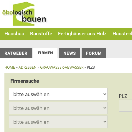
Skip
to
content
Hausbau
Baustoffe
Fertighäuser aus Holz
Haustec
FIRMEN
RATGEBER
NEWS
FORUM
HOME
»
ADRESSEN
»
GRAUWASSER-ABWASSER
» PLZ3
Firmensuche
PLZ