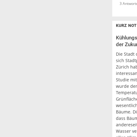
3 Antwort
KURZ NOT
Kühlungs
der Zukun
Die Stadt 
sich Stadt
Zürich ha
interessa
Studie mi
wurde der 
Temperatu
Grünfläch
wesentlich
Bäume. Di
dass Bäum
anderesei
Wasser ver