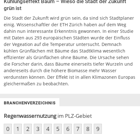
Kühlungseffekt Baum – Wieso die Stadt der Zukunft
grün ist
Die Stadt der Zukunft wird grün sein, da sind sich Stadtplaner
einig. Wissenschaftler der ETH Zürich haben auf dem Weg
dahin nun interessante Erkenntnis gewonnen. In einer Studie
mit Daten aus 293 europäischen Städten wurde der Einfluss
der Vegeation auf die Temperatur untersucht. Demnach
kühlen Grünflächen mit Bäume das Stadtklima wesentlich
effizienter als Grünflächen ohne Bäume. Die Ursache sehen
die Forscher darin, dass Bäume einerseits tiefer Wurzeln und
andereseits durch die höhere Biomasse mehr Wasser
verdunsten können. Der Effekt ist in allen Klimazonen Europas
gleichermaßen zu beobachten.
BRANCHENVERZEICHNIS
Regenwassernutzung
im PLZ-Gebiet
0
1
2
3
4
5
6
7
8
9