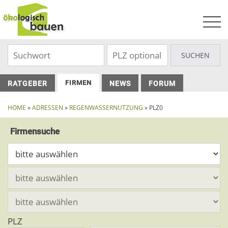
Skip
to
content
FIRMEN
RATGEBER
NEWS
FORUM
HOME
»
ADRESSEN
»
REGENWASSERNUTZUNG
» PLZ0
Firmensuche
PLZ