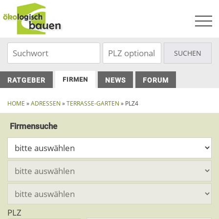
Skip
to
content
FIRMEN
RATGEBER
NEWS
FORUM
HOME
»
ADRESSEN
»
TERRASSE-GARTEN
» PLZ4
Firmensuche
PLZ