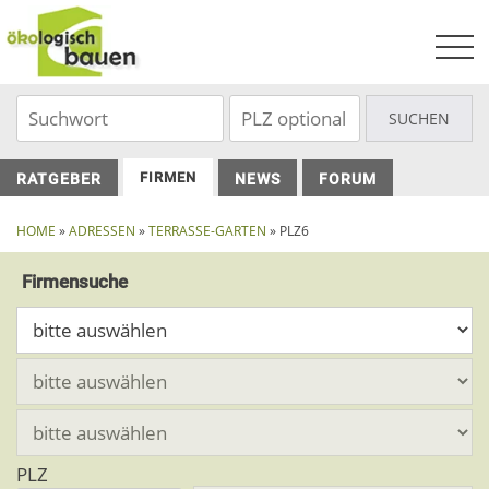
Skip
to
content
FIRMEN
RATGEBER
NEWS
FORUM
HOME
»
ADRESSEN
»
TERRASSE-GARTEN
» PLZ6
Firmensuche
PLZ