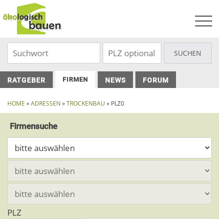
Skip
to
content
FIRMEN
RATGEBER
NEWS
FORUM
HOME
»
ADRESSEN
»
TROCKENBAU
» PLZ0
Firmensuche
PLZ