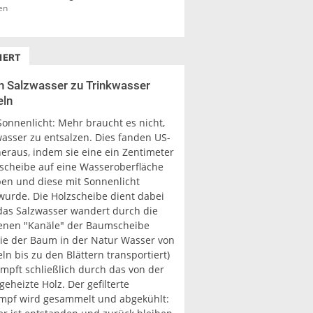
en
IERT
n Salzwasser zu Trinkwasser
ln
Sonnenlicht: Mehr braucht es nicht,
sser zu entsalzen. Dies fanden US-
heraus, indem sie eine ein Zentimeter
zscheibe auf eine Wasseroberfläche
ben und diese mit Sonnenlicht
 wurde. Die Holzscheibe dient dabei
, das Salzwasser wandert durch die
enen "Kanäle" der Baumscheibe
wie der Baum in der Natur Wasser von
n bis zu den Blättern transportiert)
mpft schließlich durch das von der
eheizte Holz. Der gefilterte
pf wird gesammelt und abgekühlt: