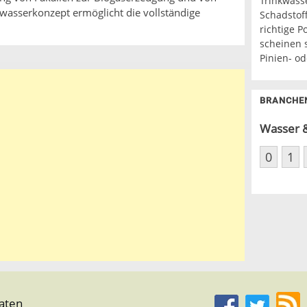
Trinkwass
wasserkonzept ermöglicht die vollständige
Schadstoff
richtige P
scheinen 
Pinien- od
BRANCHE
Wasser &
0
1
aten