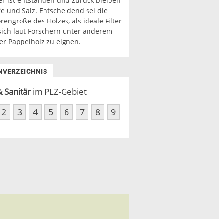
er ist entstanden und zurück bleiben
e und Salz. Entscheidend sei die
orengröße des Holzes, als ideale Filter
sich laut Forschern unter anderem
er Pappelholz zu eignen.
NVERZEICHNIS
 Sanitär
im PLZ-Gebiet
2
3
4
5
6
7
8
9