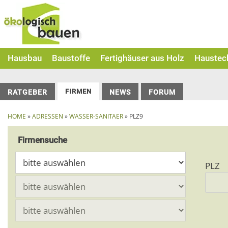
Skip
to
content
Hausbau
Baustoffe
Fertighäuser aus Holz
Haustec
FIRMEN
RATGEBER
NEWS
FORUM
HOME
»
ADRESSEN
»
WASSER-SANITAER
» PLZ9
Firmensuche
PLZ