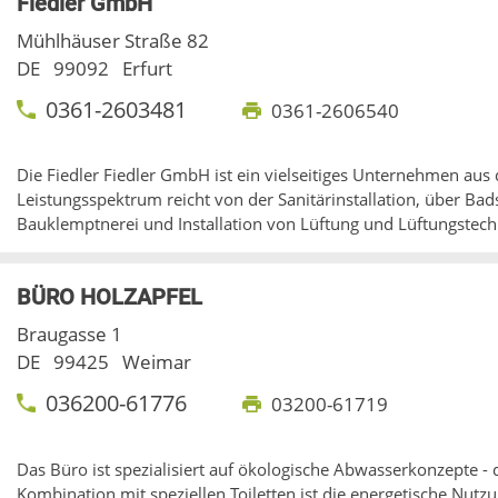
Fiedler GmbH
Mühlhäuser Straße 82
DE
99092
Erfurt
0361-2603481
0361-2606540
Die Fiedler Fiedler GmbH ist ein vielseitiges Unternehmen aus
Leistungsspektrum reicht von der Sanitärinstallation, über Ba
Bauklemptnerei und Installation von Lüftung und Lüftungstech
BÜRO HOLZAPFEL
Braugasse 1
DE
99425
Weimar
036200-61776
03200-61719
Das Büro ist spezialisiert auf ökologische Abwasserkonzepte -
Kombination mit speziellen Toiletten ist die energetische Nut