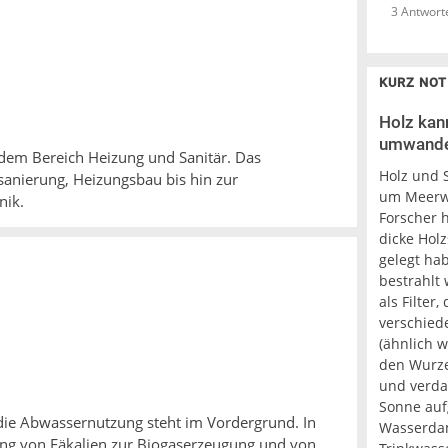
3 Antwort
KURZ NOT
Holz kan
umwande
 dem Bereich Heizung und Sanitär. Das
Holz und 
dsanierung, Heizungsbau bis hin zur
um Meerwa
nik.
Forscher 
dicke Hol
gelegt ha
bestrahlt
als Filter
verschied
(ähnlich 
den Wurzel
und verda
Sonne aufg
 die Abwassernutzung steht im Vordergrund. In
Wasserdam
zung von Fäkalien zur Biogaserzeugung und von