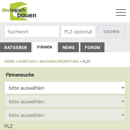
Skip
to
content
FIRMEN
RATGEBER
NEWS
FORUM
HOME
»
ADRESSEN
»
WASSERAUFBEREITUNG
» PLZ0
Firmensuche
PLZ