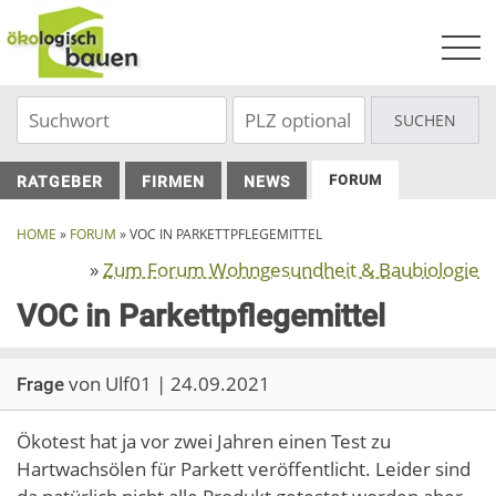
Skip
to
content
FORUM
RATGEBER
FIRMEN
NEWS
HOME
»
FORUM
»
VOC IN PARKETTPFLEGEMITTEL
»
Zum Forum Wohngesundheit & Baubiologie
VOC in Parkettpflegemittel
von Ulf01 | 24.09.2021
Frage
Ökotest hat ja vor zwei Jahren einen Test zu
Hartwachsölen für Parkett veröffentlicht. Leider sind