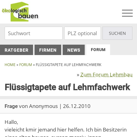
Skip
to
content
FORUM
RATGEBER
FIRMEN
NEWS
HOME
»
FORUM
»
FLÜSSIGTAPETE AUF LEHMFACHWERK
»
Zum Forum Lehmbau
Flüssigtapete auf Lehmfachwerk
von Anonymous | 26.12.2010
Frage
Hallo,
vieleicht kmir jemand hier helfen. Ich bin Besitzerin