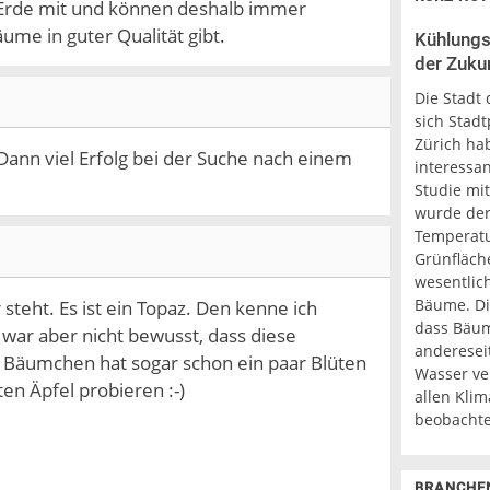
 Erde mit und können deshalb immer
äume in guter Qualität gibt.
Kühlungs
der Zukun
Die Stadt 
sich Stadt
Zürich ha
Dann viel Erfolg bei der Suche nach einem
interessa
Studie mi
wurde der 
Temperatu
Grünfläch
wesentlich
Bäume. Di
steht. Es ist ein Topaz. Den kenne ich
dass Bäum
r war aber nicht bewusst, dass diese
anderesei
ne Bäumchen hat sogar schon ein paar Blüten
Wasser ver
ten Äpfel probieren :-)
allen Kli
beobachte
BRANCHE