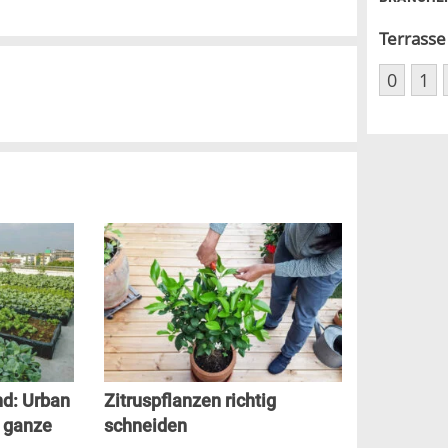
Terrasse
0
1
nd: Urban
Zitruspflanzen richtig
t ganze
schneiden