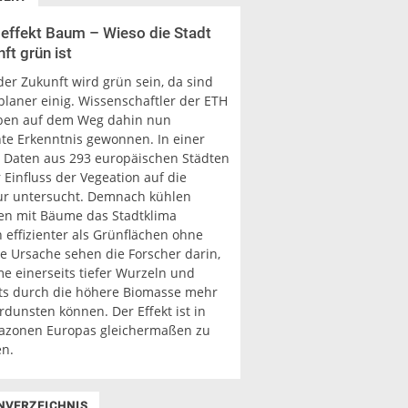
effekt Baum – Wieso die Stadt
ft grün ist
der Zukunft wird grün sein, da sind
planer einig. Wissenschaftler der ETH
ben auf dem Weg dahin nun
nte Erkenntnis gewonnen. In einer
t Daten aus 293 europäischen Städten
Einfluss der Vegeation auf die
r untersucht. Demnach kühlen
en mit Bäume das Stadtklima
 effizienter als Grünflächen ohne
e Ursache sehen die Forscher darin,
e einerseits tiefer Wurzeln und
ts durch die höhere Biomasse mehr
dunsten können. Der Effekt ist in
mazonen Europas gleichermaßen zu
n.
NVERZEICHNIS