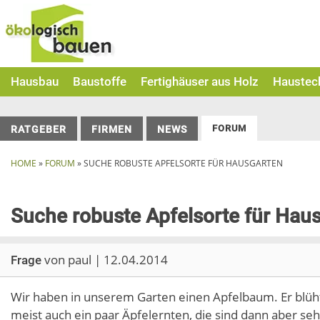
Skip
to
content
Hausbau
Baustoffe
Fertighäuser aus Holz
Haustec
FORUM
RATGEBER
FIRMEN
NEWS
HOME
»
FORUM
»
SUCHE ROBUSTE APFELSORTE FÜR HAUSGARTEN
Suche robuste Apfelsorte für Hau
von paul | 12.04.2014
Frage
Wir haben in unserem Garten einen Apfelbaum. Er blüht
meist auch ein paar Äpfelernten, die sind dann aber se