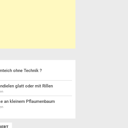
teich ohne Technik ?
ndielen glatt oder mit Rillen
en
use an kleinem Pflaumenbaum
en
IERT