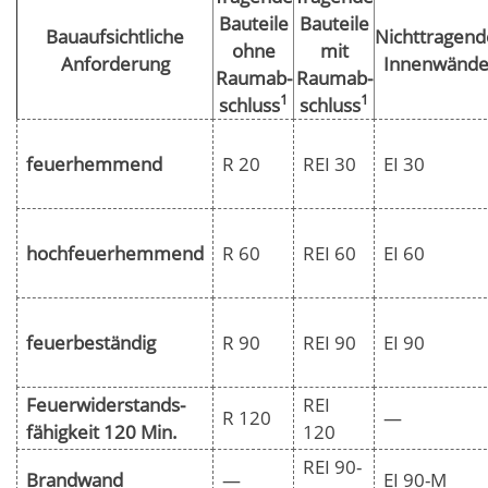
Bauteile
Bauteile
Bauaufsichtliche
Nichttragend
ohne
mit
Anforderung
Innenwänd
Raumab-
Raumab-
1
1
schluss
schluss
feuerhemmend
R 20
REI 30
EI 30
hochfeuerhemmend
R 60
REI 60
EI 60
feuerbeständig
R 90
REI 90
EI 90
Feuerwiderstands-
REI
R 120
—
fähigkeit 120 Min.
120
REI 90-
Brandwand
—
EI 90-M