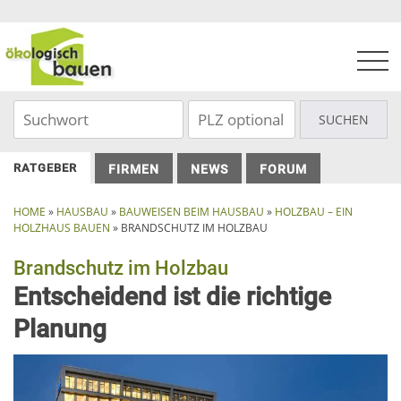
Skip
to
content
RATGEBER
FIRMEN
NEWS
FORUM
HOME
»
HAUSBAU
»
BAUWEISEN BEIM HAUSBAU
»
HOLZBAU – EIN
HOLZHAUS BAUEN
»
BRANDSCHUTZ IM HOLZBAU
Brandschutz im Holzbau
Entscheidend ist die richtige
Planung