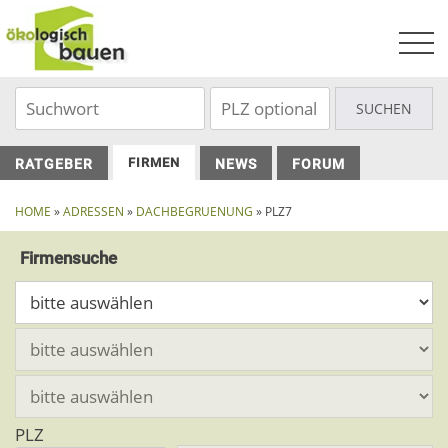
Skip
to
content
FIRMEN
RATGEBER
NEWS
FORUM
HOME
»
ADRESSEN
»
DACHBEGRUENUNG
» PLZ7
Firmensuche
PLZ