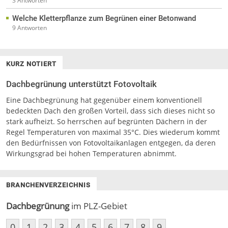
3 Antworten
Welche Kletterpflanze zum Begrünen einer Betonwand
9 Antworten
KURZ NOTIERT
Dachbegrünung unterstützt Fotovoltaik
Eine Dachbegrünung hat gegenüber einem konventionell
bedeckten Dach den großen Vorteil, dass sich dieses nicht so
stark aufheizt. So herrschen auf begrünten Dächern in der
Regel Temperaturen von maximal 35°C. Dies wiederum kommt
den Bedürfnissen von Fotovoltaikanlagen entgegen, da deren
Wirkungsgrad bei hohen Temperaturen abnimmt.
BRANCHENVERZEICHNIS
Dachbegrünung
im PLZ-Gebiet
0
1
2
3
4
5
6
7
8
9