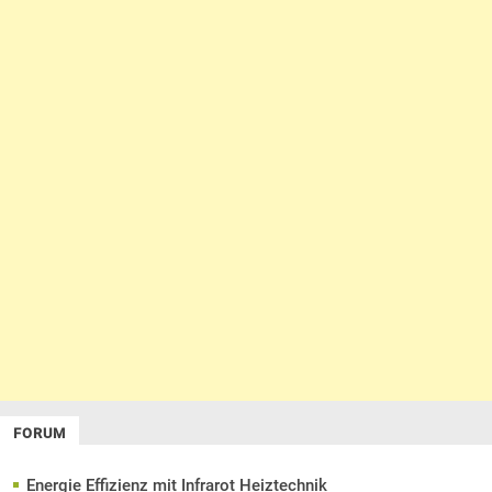
FORUM
Energie Effizienz mit Infrarot Heiztechnik