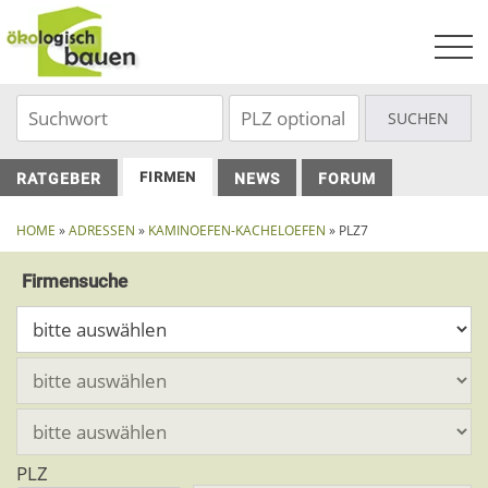
Skip
to
content
FIRMEN
RATGEBER
NEWS
FORUM
HOME
»
ADRESSEN
»
KAMINOEFEN-KACHELOEFEN
» PLZ7
Firmensuche
PLZ