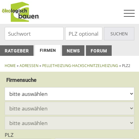
Skip
to
content
FIRMEN
RATGEBER
NEWS
FORUM
HOME
»
ADRESSEN
»
PELLETHEIZUNG-HACKSCHNITZELHEIZUNG
» PLZ2
Firmensuche
PLZ