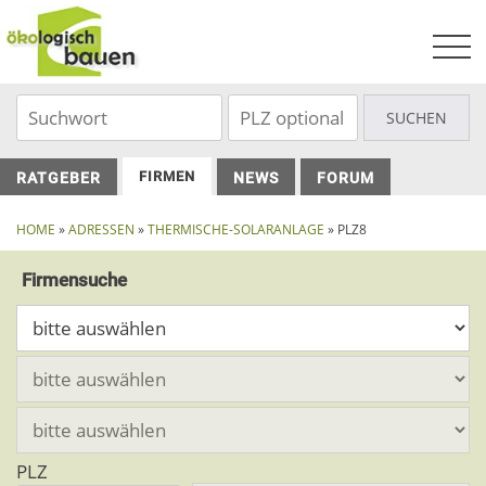
Skip
to
content
FIRMEN
RATGEBER
NEWS
FORUM
HOME
»
ADRESSEN
»
THERMISCHE-SOLARANLAGE
» PLZ8
Firmensuche
PLZ