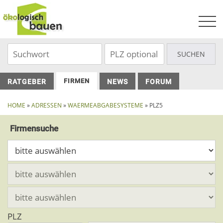
Skip
to
content
FIRMEN
RATGEBER
NEWS
FORUM
HOME
»
ADRESSEN
»
WAERMEABGABESYSTEME
» PLZ5
Firmensuche
PLZ