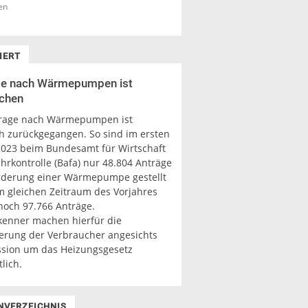
en
IERT
ge nach Wärmepumpen ist
chen
frage nach Wärmepumpen ist
h zurückgegangen. So sind im ersten
2023 beim Bundesamt für Wirtschaft
hrkontrolle (Bafa) nur 48.804 Anträge
örderung einer Wärmepumpe gestellt
m gleichen Zeitraum des Vorjahres
noch 97.766 Anträge.
enner machen hierfür die
erung der Verbraucher angesichts
ssion um das Heizungsgesetz
lich.
NVERZEICHNIS