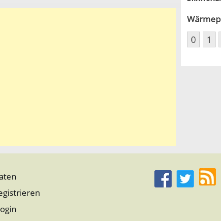
Wärmep
0
1
aten
egistrieren
ogin