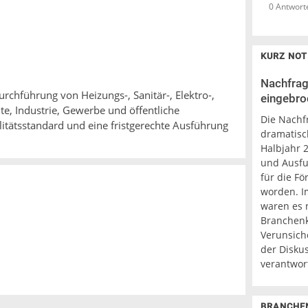
0 Antwort
KURZ NOT
Nachfra
rchführung von Heizungs-, Sanitär-, Elektro-,
eingebro
te, Industrie, Gewerbe und öffentliche
Die Nach
litätsstandard und eine fristgerechte Ausführung
dramatisc
Halbjahr 
und Ausfu
für die F
worden. I
waren es 
Branchenk
Verunsich
der Disku
verantwort
BRANCHE