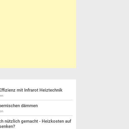
Effizienz mit Infrarot Heiztechnik
en
pernischen dämmen
en
h nützlich gemacht - Heizkosten auf
senken?