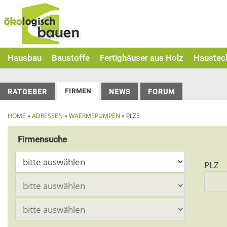
Skip
to
content
Hausbau
Baustoffe
Fertighäuser aus Holz
Haustec
FIRMEN
RATGEBER
NEWS
FORUM
HOME
»
ADRESSEN
»
WAERMEPUMPEN
» PLZ5
Firmensuche
PLZ