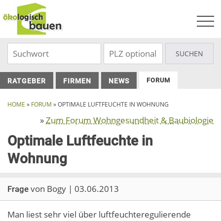
Skip
to
content
FORUM
RATGEBER
FIRMEN
NEWS
HOME
»
FORUM
»
OPTIMALE LUFTFEUCHTE IN WOHNUNG
»
Zum Forum Wohngesundheit & Baubiologie
Optimale Luftfeuchte in
Wohnung
von Bogy | 03.06.2013
Frage
Man liest sehr viel über luftfeuchteregulierende