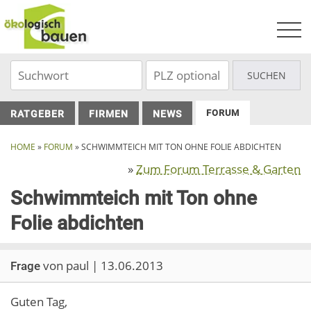
Skip
to
content
FORUM
RATGEBER
FIRMEN
NEWS
HOME
»
FORUM
»
SCHWIMMTEICH MIT TON OHNE FOLIE ABDICHTEN
»
Zum Forum Terrasse & Garten
Schwimmteich mit Ton ohne
Folie abdichten
von paul | 13.06.2013
Frage
Guten Tag,