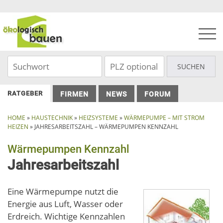
Skip
to
content
RATGEBER
FIRMEN
NEWS
FORUM
HOME
»
HAUSTECHNIK
»
HEIZSYSTEME
»
WÄRMEPUMPE – MIT STROM
HEIZEN
»
JAHRESARBEITSZAHL – WÄRMEPUMPEN KENNZAHL
Wärmepumpen Kennzahl
Jahresarbeitszahl
Eine Wärmepumpe nutzt die
Energie aus Luft, Wasser oder
Erdreich. Wichtige Kennzahlen