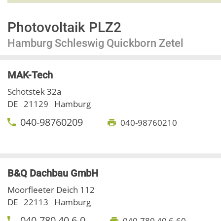
Photovoltaik PLZ2
Hamburg Schleswig Quickborn Zetel
MAK-Tech
Schotstek 32a
DE
21129
Hamburg
040-98760209
040-98760210
B&Q Dachbau GmbH
Moorfleeter Deich 112
DE
22113
Hamburg
040-780 40 6-0
040-780 40 6-60