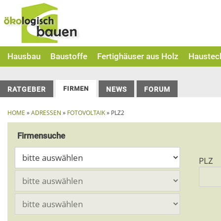
Skip
to
content
Hausbau
Baustoffe
Fertighäuser aus Holz
Haustec
FIRMEN
RATGEBER
NEWS
FORUM
HOME
»
ADRESSEN
»
FOTOVOLTAIK
» PLZ2
Firmensuche
PLZ