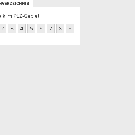
NVERZEICHNIS
aik
im PLZ-Gebiet
2
3
4
5
6
7
8
9