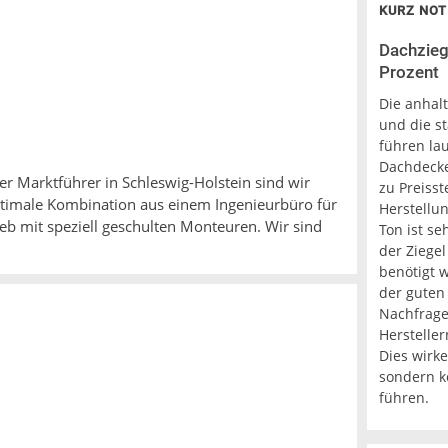
KURZ NOT
Dachzieg
Prozent
Die anhal
und die s
führen la
Dachdecke
 der Marktführer in Schleswig-Holstein sind wir
zu Preisst
optimale Kombination aus einem Ingenieurbüro für
Herstellu
b mit speziell geschulten Monteuren. Wir sind
Ton ist se
der Ziege
benötigt 
der guten
Nachfrage
Hersteller
Dies wirke
sondern k
führen.