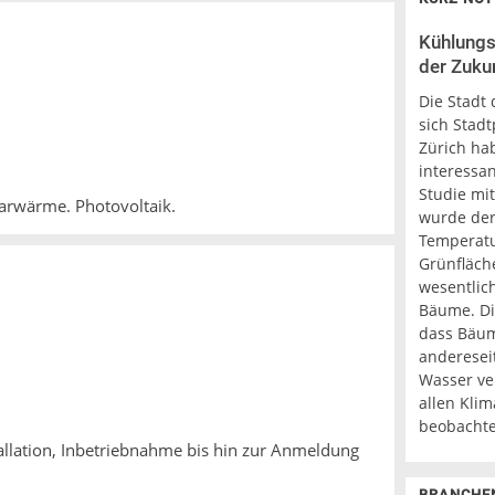
Kühlungs
der Zukun
Die Stadt 
sich Stadt
Zürich ha
interessa
Studie mi
larwärme. Photovoltaik.
wurde der 
Temperatu
Grünfläch
wesentlich
Bäume. Di
dass Bäum
anderesei
Wasser ver
allen Kli
beobachte
allation, Inbetriebnahme bis hin zur Anmeldung
BRANCHE