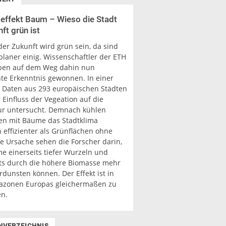
effekt Baum – Wieso die Stadt
ft grün ist
der Zukunft wird grün sein, da sind
planer einig. Wissenschaftler der ETH
ben auf dem Weg dahin nun
nte Erkenntnis gewonnen. In einer
t Daten aus 293 europäischen Städten
Einfluss der Vegeation auf die
r untersucht. Demnach kühlen
en mit Bäume das Stadtklima
 effizienter als Grünflächen ohne
e Ursache sehen die Forscher darin,
e einerseits tiefer Wurzeln und
ts durch die höhere Biomasse mehr
dunsten können. Der Effekt ist in
mazonen Europas gleichermaßen zu
n.
NVERZEICHNIS