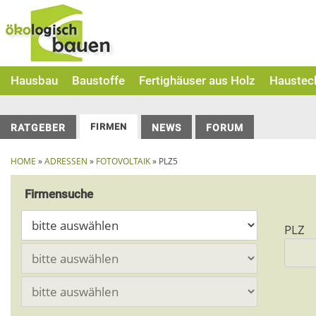
Skip
to
content
Hausbau
Baustoffe
Fertighäuser aus Holz
Haustec
FIRMEN
RATGEBER
NEWS
FORUM
HOME
»
ADRESSEN
»
FOTOVOLTAIK
» PLZ5
Firmensuche
PLZ