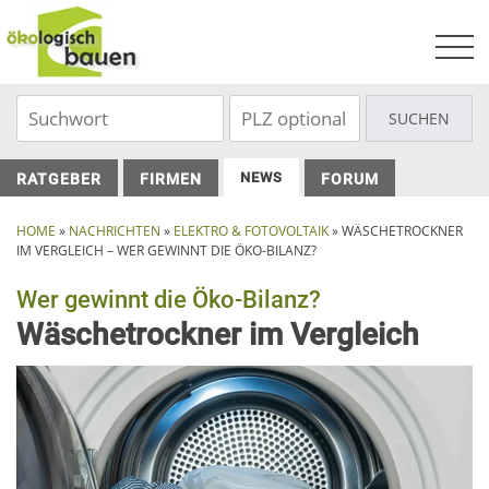
Skip
to
content
NEWS
RATGEBER
FIRMEN
FORUM
HOME
»
NACHRICHTEN
»
ELEKTRO & FOTOVOLTAIK
»
WÄSCHETROCKNER
IM VERGLEICH – WER GEWINNT DIE ÖKO-BILANZ?
Wer gewinnt die Öko-Bilanz?
Wäschetrockner im Vergleich