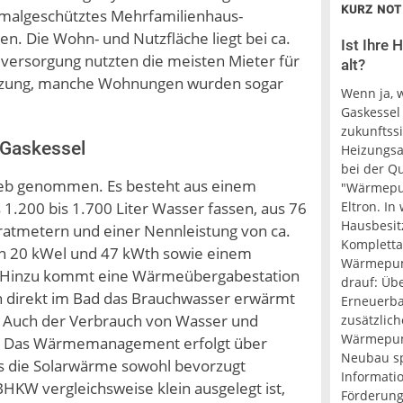
KURZ NOT
nkmalgeschütztes Mehrfamilienhaus-
 Die Wohn- und Nutzfläche liegt bei ca.
Ist Ihre
ersorgung nutzten die meisten Mieter für
alt?
izung, manche Wohnungen wurden sogar
Wenn ja, w
Gaskessel
zukunftss
 Gaskessel
Heizungsa
bei der Qu
eb genommen. Es besteht aus einem
"Wärmepum
Eltron. I
.200 bis 1.700 Liter Wasser fassen, aus 76
Hausbesit
ratmetern und einer Nennleistung von ca.
Komplettan
n 20 kWel und 47 kWth sowie einem
Wärmepump
g. Hinzu kommt eine Wärmeübergabestation
drauf: Üb
n direkt im Bad das Brauchwasser erwärmt
Erneuerba
t. Auch der Verbrauch von Wasser und
zusätzlich
Wärmepum
n. Das Wärmemanagement erfolgt über
Neubau spi
ass die Solarwärme sowohl bevorzugt
Informati
BHKW vergleichsweise klein ausgelegt ist,
Förderung