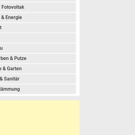
/ Fotovoltak
 & Energie
t
u
rben & Putze
e & Garten
& Sanitär
dämmung