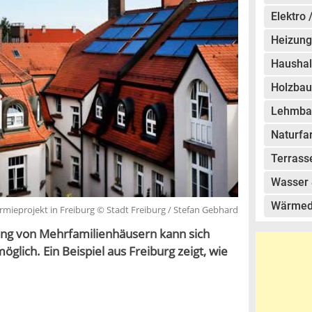
Elektro 
Heizung
Haushal
Holzbau
Lehmba
Naturfa
Terrass
Wasser 
Wärme
rmieprojekt in Freiburg © Stadt Freiburg / Stefan Gebhard
ung von Mehrfamilienhäusern kann sich
lich. Ein Beispiel aus Freiburg zeigt, wie