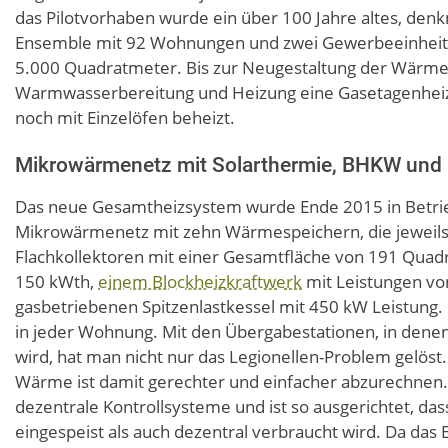
das Pilotvorhaben wurde ein über 100 Jahre altes, de
Ensemble mit 92 Wohnungen und zwei Gewerbeeinheiten.
5.000 Quadratmeter. Bis zur Neugestaltung der Wärmev
Warmwasserbereitung und Heizung eine Gasetagenhe
noch mit Einzelöfen beheizt.
Mikrowärmenetz mit Solarthermie, BHKW und
Das neue Gesamtheizsystem wurde Ende 2015 in Betri
Mikrowärmenetz mit zehn Wärmespeichern, die jeweils 1
Flachkollektoren mit einer Gesamtfläche von 191 Quad
150 kWth,
einem Blockheizkraftwerk
mit Leistungen vo
gasbetriebenen Spitzenlastkessel mit 450 kW Leistun
in jeder Wohnung. Mit den Übergabestationen, in dene
wird, hat man nicht nur das Legionellen-Problem gelös
Wärme ist damit gerechter und einfacher abzurechne
dezentrale Kontrollsysteme und ist so ausgerichtet, d
eingespeist als auch dezentral verbraucht wird. Da das 