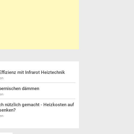
Effizienz mit Infrarot Heiztechnik
en
pernischen dämmen
en
h nützlich gemacht - Heizkosten auf
senken?
en