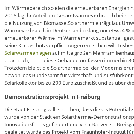
Im Wärmebereich spielen die erneuerbaren Energien na
2016 lag ihr Anteil am Gesamtwärmeverbrauch bei nur r
die Nutzung von Biomasse.Solarthermie trägt laut U
Wärmeverbrauch in Deutschland bislang nur etwa 4 % bei
erneuerbarer Wärme im Wärmemarkt substantiell gest
seine Klimaschutzverpflichtungen erreichen will. Insbes
Solarwärmeanlagen
auf mittelgroßen Mehrfamilienhäus
beachtlich, denn diese Gebäude umfassen immerhin 80
Trotzdem bleibt die Solarthermie bei der Modernisieru
obwohl das Bundesamt für Wirtschaft und Ausfuhrkont
Solarkollektor bis zu 200 Euro zuschießt und es über die
Demonstrationsprojekt in Freiburg
Die Stadt Freiburg will erreichen, dass dieses Potential
wurde von der Stadt ein Solarthermie-Demonstrationspr
Innovationsfonds gefördert und vom Bauverein Breisgau
begleitet wurde das Projekt vom Fraunhofer-Institut fü