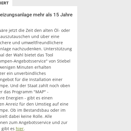
IERT
 Heizungsanlage mehr als 15 Jahre
äre jetzt die Zeit den alten Öl- oder
 auszutauschen und über eine
ichere und umweltfreundlichere
nlage nachzudenken. Unterstützung
al der Wahl bietet das Tool
pen-Angebotsservice" von Stiebel
n wenigen Minuten erhalten
zer ein unverbindliches
gebot für die Installation einer
e. Und der Staat zahlt noch oben
er das Programm "MAP" -
re Energien - gibt es einen
en Anreiz für den Umstieg auf eine
pe. Ob im Bestandsbau oder im
elt dabei keine Rolle. Alle
onen zum Angebotsservice und zur
 gibt es
hier
.