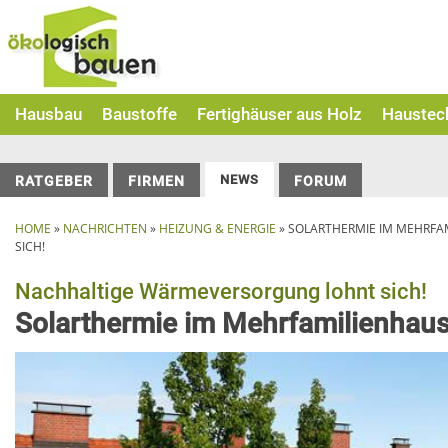
Skip
to
content
Hausbau
Baustoffe
Fertighäuser aus Holz
Haustec
NEWS
RATGEBER
FIRMEN
FORUM
HOME
»
NACHRICHTEN
»
HEIZUNG & ENERGIE
»
SOLARTHERMIE IM MEHRFA
SICH!
Nachhaltige Wärmeversorgung lohnt sich!
Solarthermie im Mehrfamilienhau