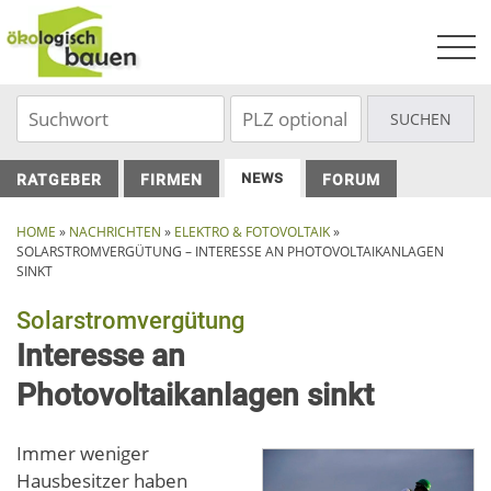
Skip
to
content
NEWS
RATGEBER
FIRMEN
FORUM
HOME
»
NACHRICHTEN
»
ELEKTRO & FOTOVOLTAIK
»
SOLARSTROMVERGÜTUNG – INTERESSE AN PHOTOVOLTAIKANLAGEN
SINKT
Solarstromvergütung
Interesse an
Photovoltaikanlagen sinkt
Immer weniger
Hausbesitzer haben