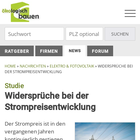
Skip
to
content
NEWS
RATGEBER
FIRMEN
FORUM
HOME
»
NACHRICHTEN
»
ELEKTRO & FOTOVOLTAIK
»
WIDERSPRÜCHE BEI
DER STROMPREISENTWICKLUNG
Studie
Widersprüche bei der
Strompreisentwicklung
Der Strompreis ist in den
vergangenen Jahren
kontinuierlich gestiegen.