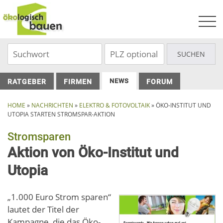
Skip
to
content
NEWS
RATGEBER
FIRMEN
FORUM
HOME
»
NACHRICHTEN
»
ELEKTRO & FOTOVOLTAIK
»
ÖKO-INSTITUT UND
UTOPIA STARTEN STROMSPAR-AKTION
Stromsparen
Aktion von Öko-Institut und
Utopia
„1.000 Euro Strom sparen“
lautet der Titel der
Kampagne, die das Öko-